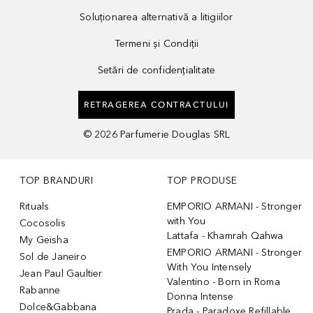
Soluționarea alternativă a litigiilor
Termeni și Condiții
Setări de confidențialitate
RETRAGEREA CONTRACTULUI
©
2026
Parfumerie Douglas SRL
TOP BRANDURI
TOP PRODUSE
Rituals
EMPORIO ARMANI - Stronger
with You
Cocosolis
Lattafa - Khamrah Qahwa
My Geisha
EMPORIO ARMANI - Stronger
Sol de Janeiro
With You Intensely
Jean Paul Gaultier
Valentino - Born in Roma
Rabanne
Donna Intense
Dolce&Gabbana
Prada - Paradoxe Refillable