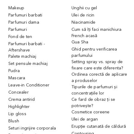
Makeup
Unghii cu gel
Parfumuri barbati
Ulei de ricin
Parfumuri dama
Niacinamide
Parfumuri
Cum să îți faci manichiura
French acasă
Fond de ten
Gua Sha
Parfumuri barbati -
Ghid pentru verificarea
Aftershave
parfumului
Palete machiaj
Setting spray vs. spray de
Set pensule machiaj
fixare care este diferenta?
Pudra
Ordinea corectă de aplicare
Mascara
a produselor
Leave-in Conditioner
Tipurile de parfumuri și
Concealer
concentrațiile lor
Crema antirid
Ce fard de obraz ți se
potrivește?
Highlighter
Cosmetice coreene
Lip gloss
Ulei de argan
Blush
Erupție cutanată de căldură
Seturi ingrijire corporala
Contouring