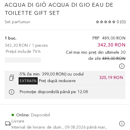
ACQUA DI GIÒ
ACQUA DI GIO EAU DE
TOILETTE GIFT SET
Set parfumuri
0
(
0
)
1 buc.
PRP
489,00 RON
342,30 RON
342,30 RON
 / 
1
pieces
Prețul include TVA
Cel mai mic preț din ultimele 30
de zile
489,00 RON
-5% (la min. 399,00 RON) cu codul
325,19 RON
Preț după reducere
EXTRA5%
Promoție disponibilă până pe 12.08
Online
:
Disponibil
Livrare
Interval de livrare: de dum., 09.08.2026 până mar.,