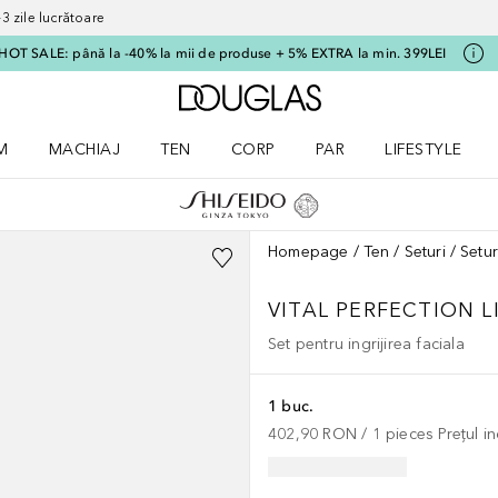
 zile lucrătoare
HOT SALE: până la -40% la mii de produse + 5% EXTRA la min. 399LEI
Către pagina principală
M
MACHIAJ
TEN
CORP
PAR
LIFESTYLE
dere meniu Parfum
Deschidere meniu Machiaj
Deschidere meniu Ten
Deschidere meniu Corp
Deschidere meniu Par
Deschidere meni
Homepage
Ten
Seturi
Setur
VITAL PERFECTION
L
Set pentru ingrijirea faciala
1 buc.
402,90 RON
 / 
1
pieces
Prețul i