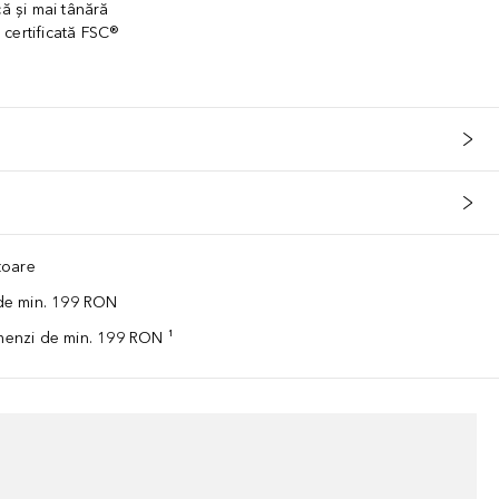
că și mai tânără
e certificată FSC®
ătoare
 de min. 199 RON
omenzi de min. 199 RON ¹