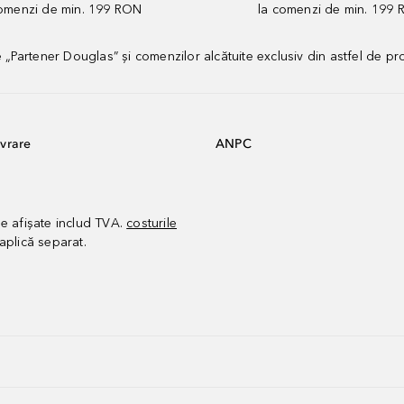
comenzi de min. 199 RON
la comenzi de min. 199 
artener Douglas” și comenzilor alcătuite exclusiv din astfel de pr
vrare
ANPC
le afișate includ TVA.
costurile
aplică separat.