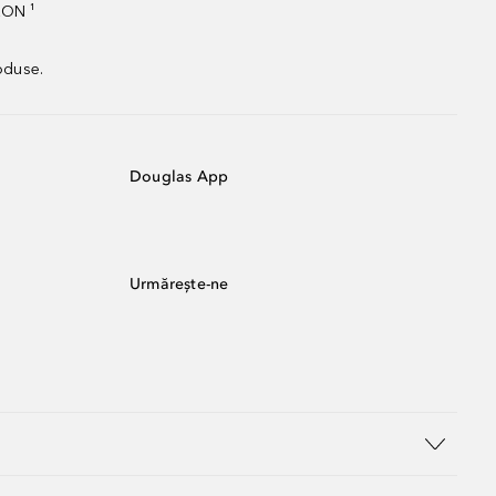
RON ¹
oduse.
Douglas App
Urmărește-ne