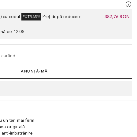
) cu codul
Preț după reducere
382,76 RON
EXTRA5%
ână pe 12.08
n curând
ANUNȚĂ-MĂ
ru un ten mai ferm
ea originală
 anti-îmbătrânire