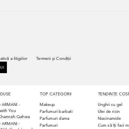
tivă a litigiilor
Termeni și Condiții
UI
ODUSE
TOP CATEGORII
TENDINȚE COS
 ARMANI -
Makeup
Unghii cu gel
with You
Parfumuri barbati
Ulei de ricin
- Khamrah Qahwa
Parfumuri dama
Niacinamide
 ARMANI -
Parfumuri
Cum să îți faci 