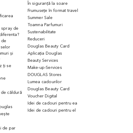
În siguranță la soare
Frumusețe în format travel
ficarea
Summer Sale
Toamna Parfumuri
. spray de
Sustenabilitate
 diferenta?
Reduceri
 de
Douglas Beauty Card
uselor
muri și
Aplicația Douglas
r
Beauty Services
 ți se
Make-up-Services
DOUGLAS Stores
ene
Lumea cadourilor
Douglas Beauty Card
 de căldură
Voucher Digital
Idei de cadouri pentru ea
Douglas
Idei de cadouri pentru el
ivește
ui de par