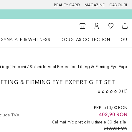
BEAUTY CARD
MAGAZINE
CADOURI
 Douglas
Către List
Către Găsire magazin
Către Contul meu
Căt
SANATATE & WELLNESS
DOUGLAS COLLECTION
OUTL
u Lifestyle
Deschidere meniu SANATATE & WELLNESS
Deschidere meniu Douglas Collectio
i ingrijire ochi
Shiseido Vital Perfection Lifting & Firming Eye Expert 
IFTING & FIRMING EYE EXPERT GIFT SET
0
(
0
)
PRP
510,00 RON
402,90 RON
nclude TVA
Cel mai mic preț din ultimele 30 de zile
510,00 RON