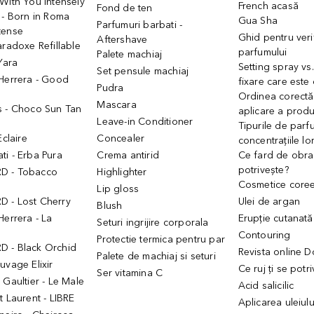
With You Intensely
French acasă
Fond de ten
 - Born in Roma
Gua Sha
Parfumuri barbati -
tense
Ghid pentru veri
Aftershave
aradoxe Refillable
parfumului
Palete machiaj
 Yara
Setting spray vs
Set pensule machiaj
 Herrera - Good
fixare care este
Pudra
h
Ordinea corectă
Mascara
s - Choco Sun Tan
aplicare a prod
Leave-in Conditioner
Tipurile de parfu
Eclaire
Concealer
concentrațiile lo
i - Erba Pura
Crema antirid
Ce fard de obraz
potrivește?
D - Tobacco
Highlighter
Cosmetice core
Lip gloss
 - Lost Cherry
Ulei de argan
Blush
Herrera - La
Erupție cutanată
Seturi ingrijire corporala
Contouring
Protectie termica pentru par
 - Black Orchid
Revista online 
Palete de machiaj si seturi
uvage Elixir
Ce ruj ți se potr
Ser vitamina C
 Gaultier - Le Male
Acid salicilic
t Laurent - LIBRE
Aplicarea uleiul