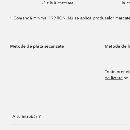
1–3 zile lucrătoare
la 
Comandă minimă: 199 RON. Nu se aplică produselor marcate „P
1
Metode de plată securizate
Metode de li
Toate prețuri
de livrare
se 
Alte întrebări?