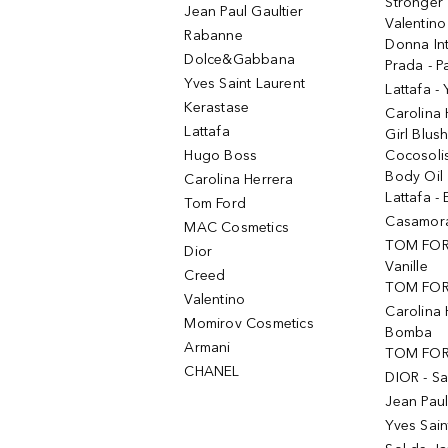
Stronger 
Jean Paul Gaultier
Valentino
Rabanne
Donna In
Dolce&Gabbana
Prada - P
Yves Saint Laurent
Lattafa -
Kerastase
Carolina
Lattafa
Girl Blus
Hugo Boss
Cocosoli
Body Oil
Carolina Herrera
Lattafa - 
Tom Ford
Casamorat
MAC Cosmetics
TOM FOR
Dior
Vanille
Creed
TOM FORD
Valentino
Carolina 
Momirov Cosmetics
Bomba
Armani
TOM FORD
CHANEL
DIOR - Sa
Jean Paul
Yves Sain