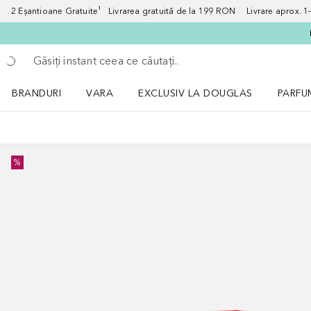
2 Eșantioane Gratuite¹ Livrarea gratuită de la 199 RON Livrare aprox. 1–3
Înapoi
Executați căutarea
BRANDURI
VARA
EXCLUSIV LA DOUGLAS
PARFU
Deschidere meniu BRANDURI
Deschidere meniu VARA
Deschi
%